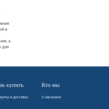
ления
ой и
ия, а
о для
ак купить
Кто мы
купка и доставка
О магазине