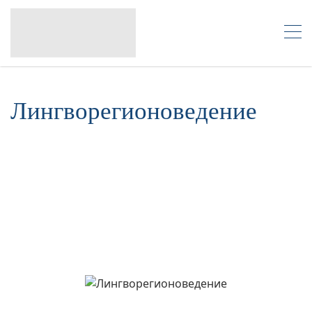
Лингворегионоведение